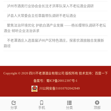
泸州市酒类行业协会会长沈才洪率队深入不老坛酒业调研
泸县人大常委会主任章磊带队调研不老坛酒业
聚焦法治环境优化 护航白酒产业发展 ——杨长缨带队调研不老坛
酒业 倾听企业法治诉求
不老潭酒庄入选首届泸州产区特色酒庄，探索农酒旅融合发展新
路径
Copyright © 2020 四川不老潭酒业有限公司 版权所有 技术支持：
百度一下
备案号：蜀ICP备20012397号-1
川公网安备51010702042949
分享
手机
分类
顶部