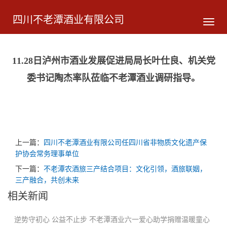
四川不老潭酒业有限公司
导
航
菜
单
11.28日泸州市酒业发展促进局局长叶仕良、机关党
委书记陶杰率队莅临不老潭酒业调研指导。
上一篇：
四川不老潭酒业有限公司任四川省非物质文化遗产保
护协会常务理事单位
下一篇：
不老潭农酒旅三产结合项目：文化引领，酒旅联姻，
三产融合，共创未来
相关新闻
逆势守初心 公益不止步 不老潭酒业六一爱心助学捐赠温暖童心